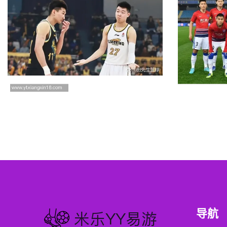
重庆足球
北京篮球队速度提升背后的训
复盘分析
练策略与战术分析
导航