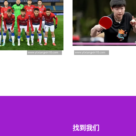
队与广州足球队赛后
重庆乒乓球队战术
比赛节奏与战术变化
登全国乒乓球战术
的深度探讨
名
找到我们